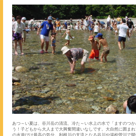
あつ～い夏は、谷川岳の清流、冷た～い水上の水で「ますのつか
う！子どもから大人まで大興奮間違いなしです。大自然に囲まれ
の水遊びは最高の気分。利根川の支流となる谷川や湯桧曽川で開