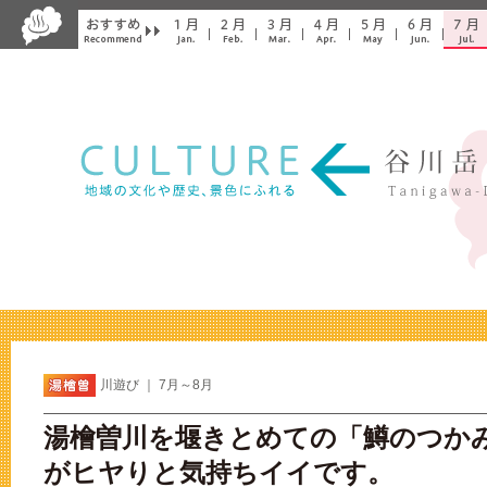
川遊び ｜ 7月～8月
湯檜曽川を堰きとめての「鱒のつか
がヒヤりと気持ちイイです。